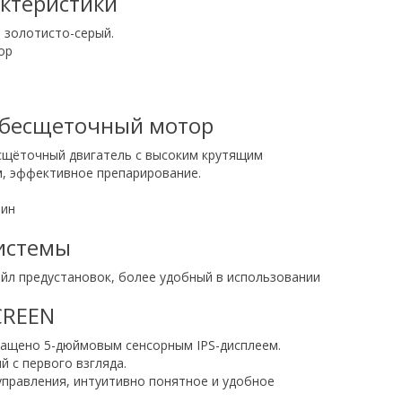
актеристики
, золотисто-серый.
ор
 бесщеточный мотор
щёточный двигатель с высоким крутящим
, эффективное препарирование.
мин
истемы
йл предустановок, более удобный в использовании
CREEN
нащено 5-дюймовым сенсорным IРS-дисплеем.
й с первого взгляда.
правления, интуитивно понятное и удобное