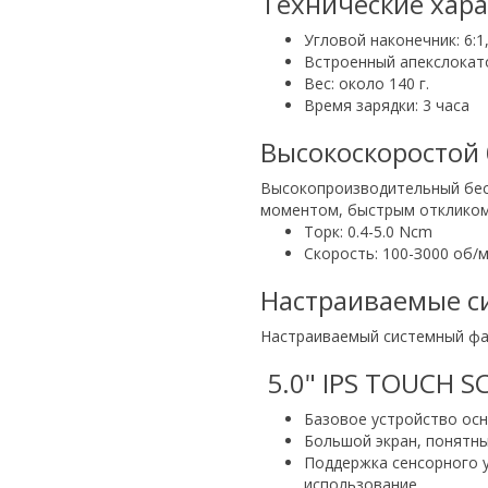
Технические хар
Угловой наконечник: 6:1
Встроенный апекслокат
Вес: около 140 г.
Время зарядки: 3 часа
Высокоскоростой
Высокопроизводительный бес
моментом, быстрым откликом
Торк: 0.4-5.0 Ncm
Скорость: 100-З000 об/
Настраиваемые с
Настраиваемый системный фа
5.0" IPS TOUCH S
Базовое устройство ос
Большой экран, понятны
Поддержка сенсорного у
исполь­зование.