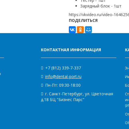
Тестер - 1шт
Зарядный блок - 1шт
https://vkvideo.ru/video-16462
ПОДЕЛИТЬСЯ
КОНТАКТНАЯ ИНФОРМАЦИЯ
К
+7 (812) 339-7-337
Э
о
info@dental-port.ru
Им
Пн-Пт: 09:30-18:00
Бо
г. Санкт-Петербург, ул. Цветочная
Ст
д.18 БЦ "Бизнес Парс"
и
(И
О
О