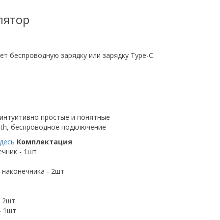
лятор
т беспроводную зарядку или зарядку Туре-С.
 интуитивно простые и понятные
oth, беспроводное подключение
десь
Комплектация
чник - 1шт
 наконечника - 2шт
- 2шт
- 1шт