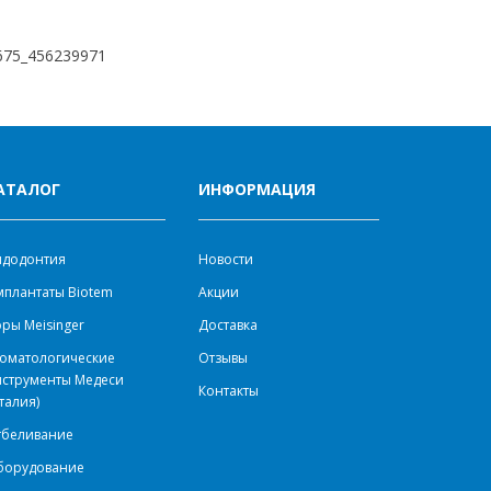
5675_456239971
АТАЛОГ
ИНФОРМАЦИЯ
ндодонтия
Новости
плантаты Biotem
Акции
ры Meisinger
Доставка
оматологические
Отзывы
нструменты Медеси
Контакты
талия)
тбеливание
борудование