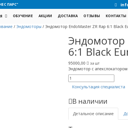
НЕС ПАРС"
inf
ОБУЧЕНИЕ
АКЦИИ
ДОСТАВКА
ОТЗЫВЫ
КОНТАКТЫ
Я
ование
/
Эндомоторы
/
Эндомотор EndoMaster ZR Rap 6:1 Black Eu
Эндомотор 
6:1 Black Eur
95000,00
за шт
Эндомотор с апекслокатором б
Количество
товара
Консультация специалиста
Эндомотор
EndoMaster
В наличии
ZR
Rap
6:1
Детальное описание
Д
Black
Eurofile