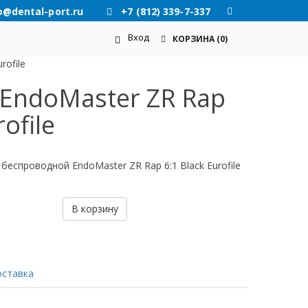
o@dental-port.ru
+7 (812) 339-7-337
Вход
КОРЗИНА
(0)
rofile
EndoMaster ZR Rap
ofile
еспроводной EndoMaster ZR Rap 6:1 Black Eurofile
В корзину
оставка