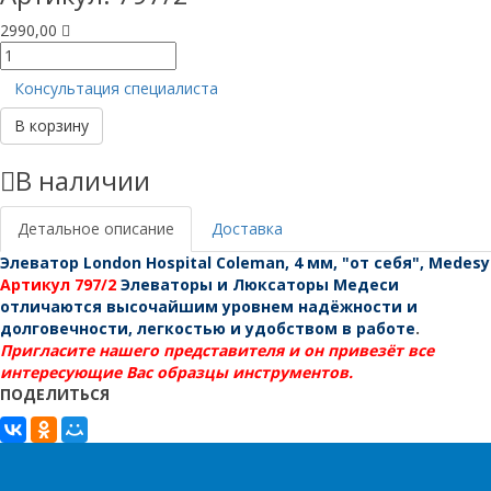
2990,00
Количество
товара
Консультация специалиста
Элеватор
London
В корзину
Hospital
Coleman,
В наличии
4
мм,
"от
Детальное описание
Доставка
себя",
Элеватор London Hospital Coleman, 4 мм, "от себя", Medesy
Medesy
Артикул 797/2
Элеваторы и Люксаторы Медеси
отличаются высочайшим уровнем надёжности и
долговечности, легкостью и удобством в работе
.
Пригласите нашего представителя и он привезёт все
интересующие Вас образцы инструментов.
ПОДЕЛИТЬСЯ