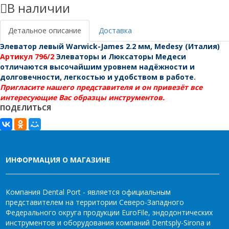
В наличии
2.2
мм,
Medesy
Детальное описание
Доставка
(Италия)
Элеватор левый Warwick-James 2.2 мм, Medesy (Италия)
Артикул 796/2
Элеваторы и Люксаторы Медеси
отличаются высочайшим уровнем надёжности и
долговечности, легкостью и удобством в работе
.
Пригласите нашего представителя и он привезёт все
интересующие Вас образцы инструментов.
ПОДЕЛИТЬСЯ
ИНФОРМАЦИЯ О МАГАЗИНЕ
Компания Dental Port - является официальным
представителем на территории Северо-Западного
Федерального округа продукции EuroFile, эндодонтических
инструментов и оборудования компаний Dentsply-Sirona и