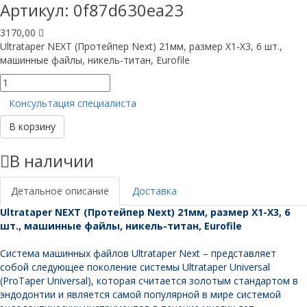
Артикул:
0f87d630ea23
3170,00
Ultrataper NEXT (Протейпер Next) 21мм, размер X1-X3, 6 шт.,
машинные файлы, никель-титан, Eurofile
Количество
товара
Консультация специалиста
Ultrataper
NEXT
В корзину
21мм,
размер
В наличии
X1-
X3,
6
Детальное описание
Доставка
шт.,
Ultrataper NEXT (Протейпер Next) 21мм, размер X1-X3, 6
Eurofile
шт., машинные файлы, никель-титан, Eurofile
Система машинных файлов Ultrataper Next – представляет
собой следующее поколение системы Ultrataper Universal
(ProTaper Universal), которая считается золотым стандартом в
эндодонтии и является самой популярной в мире системой