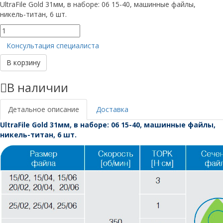
UltraFile Gold 31мм, в наборе: 06 15-40, машинные файлы,
никель-титан, 6 шт.
Количество
товара
Консультация специалиста
UltraFiles
Gold
В корзину
31мм,
в
В наличии
наборе:
06
15-
Детальное описание
Доставка
40
UltraFile Gold 31мм, в наборе: 06 15-40, машинные файлы,
никель-титан, 6 шт.