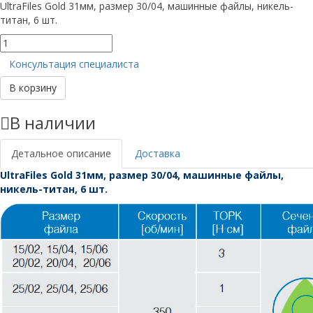
UltraFiles Gold 31мм, размер 30/04, машинные файлы, никель-
титан, 6 шт.
Количество
товара
Консультация специалиста
UltraFiles
Gold
В корзину
31мм,
размер
В наличии
30/04
Детальное описание
Доставка
UltraFiles Gold 31мм, размер 30/04, машинные файлы,
никель-титан, 6 шт.