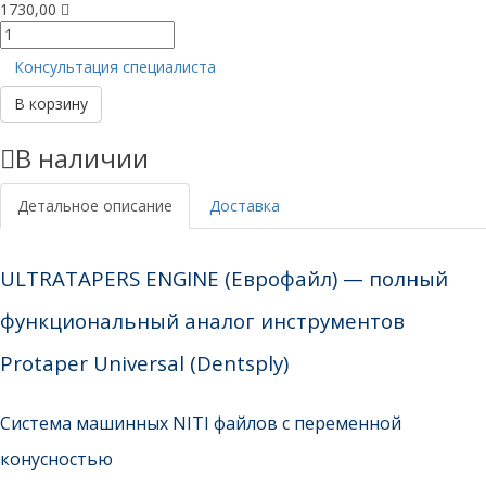
1730,00
Количество
товара
Консультация специалиста
Ultratapers
Engine
В корзину
25мм
ассорти
В наличии
SX-
F3
Детальное описание
Доставка
ULTRATAPERS ENGINE (Еврофайл) — полный
функциональный аналог инструментов
Protaper Universal (Dentsply)
Система машинных NITI файлов с переменной
конусностью