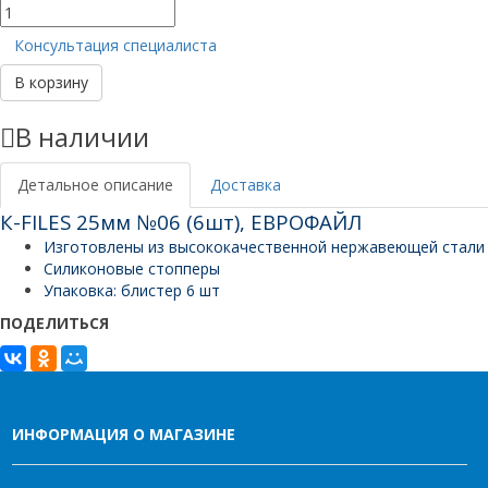
Количество
товара
Консультация специалиста
К-
FILES
В корзину
25мм
№06
В наличии
(6шт),
ЕВРОФАЙЛ
Детальное описание
Доставка
К-FILES 25мм №06 (6шт), ЕВРОФАЙЛ
Изготовлены из высококачественной нержавеющей стали
Силиконовые стопперы
Упаковка: блистер 6 шт
ПОДЕЛИТЬСЯ
ИНФОРМАЦИЯ О МАГАЗИНЕ