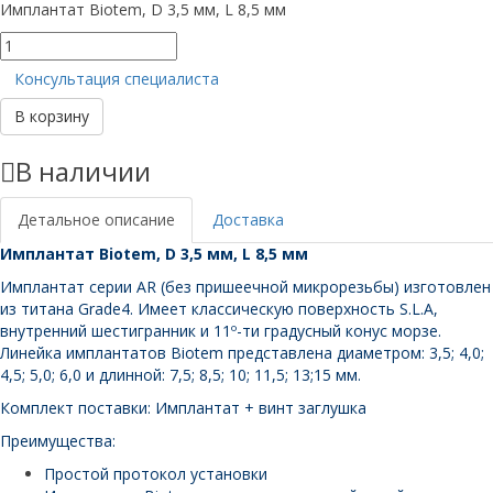
Имплантат Biotem, D 3,5 мм, L 8,5 мм
Количество
товара
Консультация специалиста
Имплантат
Biotem,
В корзину
D
3,5
В наличии
мм,
L
8,5
Детальное описание
Доставка
мм
Имплантат Biotem, D 3,5 мм, L 8,5 мм
Имплантат серии AR (без пришеечной микрорезьбы) изготовлен
из титана Grade4. Имеет классическую поверхность S.L.A,
внутренний шестигранник и 11º-ти градусный конус морзе.
Линейка имплантатов Biotem представлена диаметром: 3,5; 4,0;
4,5; 5,0; 6,0 и длинной: 7,5; 8,5; 10; 11,5; 13;15 мм.
Комплект поставки: Имплантат + винт заглушка
Преимущества:
Простой протокол установки