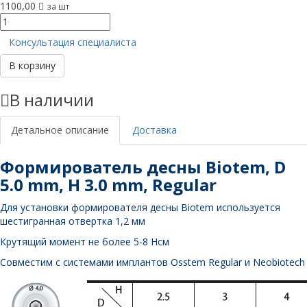
1100,00
за шт
Количество
товара
Консультация специалиста
Формирователь
десны,
В корзину
D
5
В наличии
mm,
H
3
Детальное описание
Доставка
mm,
Regular
Формирователь десны Biotem, D
5.0 mm, H 3.0 mm, Regular
Для установки формирователя десны Biotem используется
шестигранная отвертка 1,2 мм
Крутящий момент не более 5-8 Нсм
Совместим с системами имплантов Osstem Regular и Neobiotech