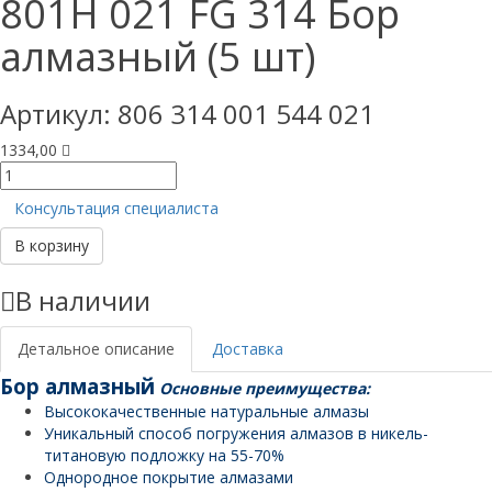
801H 021 FG 314 Бор
алмазный (5 шт)
Артикул:
806 314 001 544 021
1334,00
Количество
товара
Консультация специалиста
801H
021
В корзину
FG
314
В наличии
Бор
алмазный
(5
Детальное описание
Доставка
шт)
Бор алмазный
Основные преимущества:
Высококачественные натуральные алмазы
Уникальный способ погружения алмазов в никель-
титановую подложку на 55-70%
Однородное покрытие алмазами