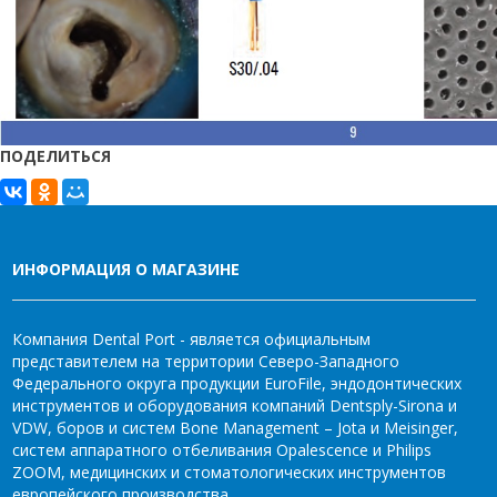
ПОДЕЛИТЬСЯ
ИНФОРМАЦИЯ О МАГАЗИНЕ
Компания Dental Port - является официальным
представителем на территории Северо-Западного
Федерального округа продукции EuroFile, эндодонтических
инструментов и оборудования компаний Dentsply-Sirona и
VDW, боров и систем Bone Management – Jota и Meisinger,
систем аппаратного отбеливания Opalescence и Philips
ZOOM, медицинских и стоматологических инструментов
европейского производства.