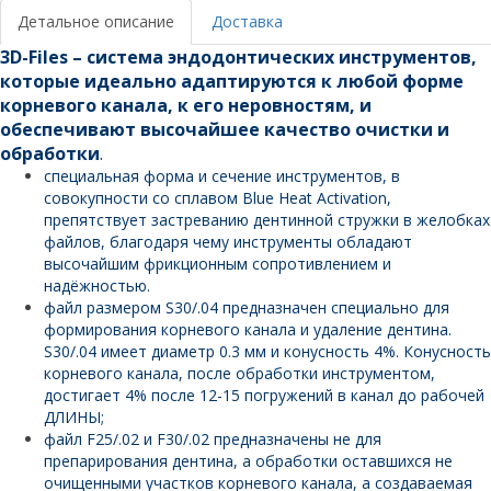
никель-
Детальное описание
Доставка
титан,
3D-Files – система эндодонтических инструментов,
L21
которые идеально адаптируются к любой форме
mm
корневого канала, к его неровно­стям, и
обеспечивают высочайшее качество очистки и
обработки
.
специальная форма и сечение инструментов, в
совокупности со сплавом Blue Heat Activation,
препятствует застреванию дентинной стружки в желобках
файлов, благодаря чему инстру­менты обладают
высочайшим фрикционным сопротивлением и
надёжностью.
файл размером S30/.04 предназначен специально для
формирования корневого канала и удаление дентина.
S30/.04 имеет диаметр 0.3 мм и конусность 4%. Конусность
корневого канала, после обработки инструментом,
достигает 4% после 12-15 погружений в канал до рабочей
ДЛИНЫ;
файл F25/.02 и F30/.02 предназначены не для
препарирования дентина, а обработки оставшихся не
очищенными участков корневого канала, а создаваемая