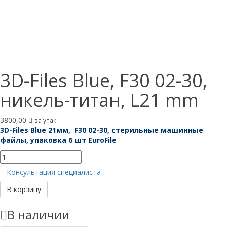
3D-Files Blue, F30 02-30,
никель-титан, L21 mm
3800,00
за упак
3D-Files Blue 21мм, F30 02-30, стерильные машинные
файлы, упаковка 6 шт EuroFile
Количество
товара
Консультация специалиста
3D-
Files
В корзину
Blue,
F30
В наличии
02-
30,