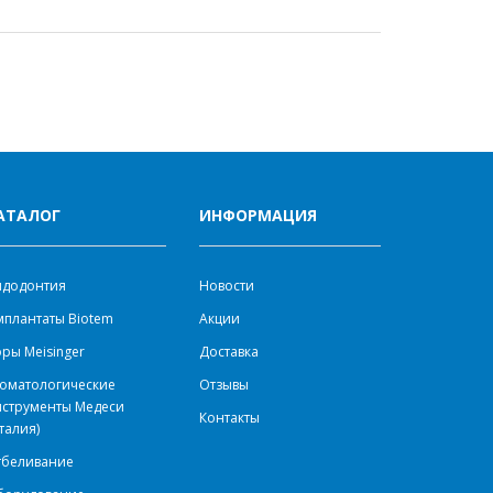
АТАЛОГ
ИНФОРМАЦИЯ
ндодонтия
Новости
плантаты Biotem
Акции
ры Meisinger
Доставка
оматологические
Отзывы
нструменты Медеси
Контакты
талия)
тбеливание