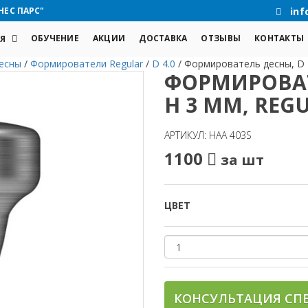
НЕС ПАРС"
inf
ОБУЧЕНИЕ
АКЦИИ
ДОСТАВКА
ОТЗЫВЫ
КОНТАКТЫ
Я
есны
/
Формирователи Regular
/
D 4.0
/
Формирователь десны, D 
ФОРМИРОВАТ
H 3 MM, REG
АРТИКУЛ: HAA 403S
1100
за шт
ЦВЕТ
КОНСУЛЬТАЦИЯ СП