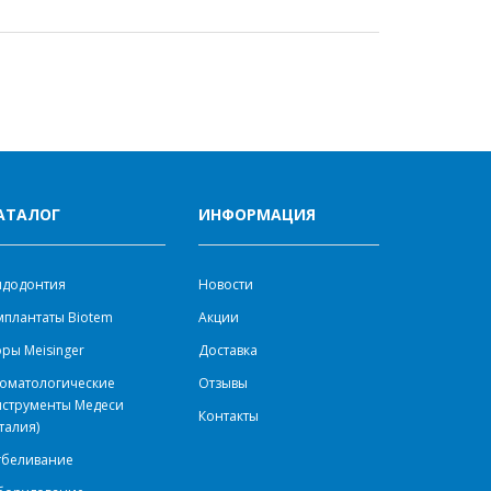
АТАЛОГ
ИНФОРМАЦИЯ
ндодонтия
Новости
плантаты Biotem
Акции
ры Meisinger
Доставка
оматологические
Отзывы
нструменты Медеси
Контакты
талия)
тбеливание