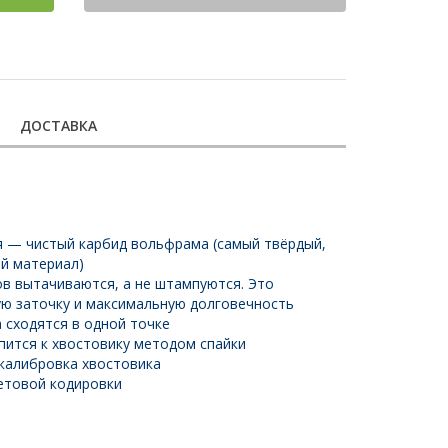
ДОСТАВКА
й
я — чистый карбид вольфрама (самый твёрдый,
й материал)
в вытачиваются, а не штампуются. Это
ую заточку и максимальную долговечность
 сходятся в одной точке
пится к хвостовику методом спайки
калибровка хвостовика
етовой кодировки