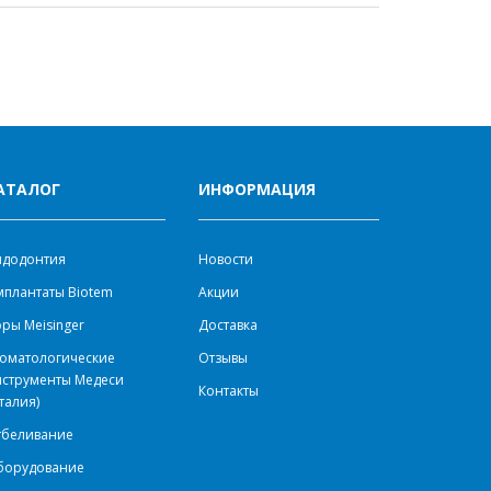
АТАЛОГ
ИНФОРМАЦИЯ
ндодонтия
Новости
плантаты Biotem
Акции
ры Meisinger
Доставка
оматологические
Отзывы
нструменты Медеси
Контакты
талия)
тбеливание
борудование