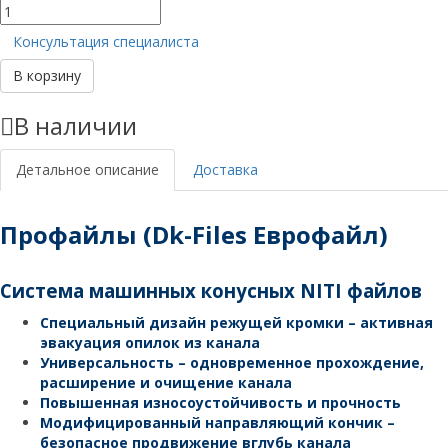
Количество
товара
Консультация специалиста
Профайл
(ProFile)
В корзину
04
L25
В наличии
№40
(Еврофайл)
Детальное описание
Доставка
Профайлы (Dk-Files Еврофайл)
Система машинных конусных NITI файлов
Специальный дизайн режущей кромки – активная
эвакуация опилок из канала
Универсальность – одновременное прохождение,
расширение и очищение канала
Повышенная износоустойчивость и прочность
Модифицированный направляющий кончик –
безопасное продвижение вглубь канала